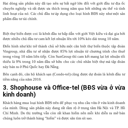
Hai dòng sản phẩm này đã tạo nên sự bất ngờ lớn đối với giới đầu tư địa ốc
chuyên nghiệp và rất được ưa thích trong năm qua bởi những ưu thế và tính
linh hoạt của nó. Các chủ đầu tư áp dụng cho loại hình BĐS này như một sản
phẩm đầu tư tài chính.
Biệt thự biển được coi là kênh đầu tư hấp dẫn với giới Việt kiều và đại gia bởi
được nhiều chủ đầu tư cam kết lợi nhuận lên tới 10% kéo dài trong 10 năm.
Điển hình như khi trở thành chủ sở hữu một căn biệt thự biển thuộc tập đoàn
Vingroup, nhà đầu tư sẽ nhận được 85% lợi nhuận từ chương trình cho thuê
trong vòng 10 năm liên tiếp. Còn SunGroup thì cam kết mang lại lợi nhuận tối
thiểu là 9% trong 10 năm đầu sở hữu cho các chủ nhân biệt thự mà tập đoàn
này bán ra ở Phú Quốc hay Đà Nẵng.
Bên cạnh đó, căn hộ khách sạn (Condo-tel) cũng được dự đoán là kênh đầu tư
tiềm năng của năm 2016.
3. Shophouse và Office-tel (BĐS vừa ở vừa
kinh doanh)
Khách hàng mua loại hình BĐS trên để phục vụ nhu cầu vừa ở vừa kinh doanh
của mình. Dòng sản phẩm này đang rất rầm rộ ở trung tâm Hà Nội và TP. Hồ
Chí Minh. Do thị trường vẫn còn rất khan hiếm nên mỗi khi diễn ra mở bán
chúng luôn trở thành hàng “hiếm” và được săn tìm sít sao.