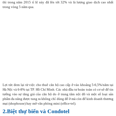
thì trong năm 2015 tỉ lệ này đã lên tới 32% và là lượng giao dịch cao nhất
trong vòng 5 năm qua.
Lợi tức đem lại từ việc cho thuê căn hộ cao cấp ở vào khoảng 5-6,5%/năm tại
Hà Nội và 6-8% tại TP. Hồ Chí Minh. Các nhà đầu tư hoàn toàn có cơ sở để tin
tưởng vào sự tăng giá của căn hộ do ở trung tâm nội đô và một số loại sản
phẩm đa năng được tung ra không chỉ dùng để ở mà còn để kinh doanh thương
mại (shophouse) hay mở văn phòng mini (office-tel).
2.Biệt thự biển và Condotel