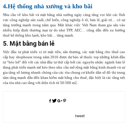
4.Hệ thống nhà xưởng và kho bãi
Nhu cầu về kho bãi và mặt bằng nhà xưởng ngày càng tăng vọt khi các lĩnh
vực công nghiệp sản xuất, chế biến, công nghiệp ô tô, bán lẻ, giải trí… có sự
tăng trưởng mạnh trong năm qua. Mặt khác việc Việt Nam tham gia sâu vào
nhiều hiệp định thương mại tự do như TPP, AEC… cũng dẫn đến xu hướng
thuê hệ thống kho lạnh, kho bãi… tăng mạnh.
5. Mặt bằng bán lẻ
Việc đầu tư phát triển vị trí mặt tiền, sân thượng, các mặt bằng cho thuê cao
cấp hay shophouse trong năm 2016 được dự báo sẽ thuộc top những kênh đầu
tư “béo bở” đối với các nhà đầu tư thứ cấp bởi các nguyên nhân: ngành bán lẻ
đang phát triển mạnh mẽ kéo theo nhu cầu mở rộng mặt bằng kinh doanh và sự
gia tăng số lượng nhanh chóng của các tòa chung cư khiến dân số đô thị trung
tâm tăng mạnh dẫn đến khan hiếm mặt bằng cho thuê, đặc biệt là các tầng trệt
của tòa nhà cao tầng với diện tích từ 50-500 m2.
tweet