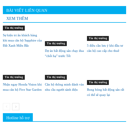
BÀI VIẾT LIÊN QUAN
XEM THÊM
Tin thị trường
Sự kiện tri ân khách hàng
Tin thị trường
khi mua căn hộ Sapphire của
Tin thị trường
Đất Xanh Miền Bắc
5 điều cần lưu ý khi đầu tư
Dự án bất động sản chạy đua
căn hộ cao cấp cho thuê
“chốt hạ” trước Tết
Tin thị trường
Tin thị trường
Tin thị trường
Nhận ngay Honda Vision khi
Căn hộ thông minh đánh vào
mua căn hộ Five Star Garden
nhu cầu người sành điệu
Bong bóng bất động sản rất
có thể sẽ quay lại
Hotline hỗ trợ